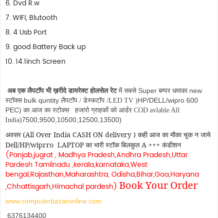
6. Dvd R.w
7. WIFI, Blutooth
8. 4 Usb Port
9. good Battery Back up
10. 14.1inch Screen
Super
new
अब एक लैपटॉप भी ख़रीदे डायरेक्ट होलसेल रेट
में सबसे
बम्पर धमाका
bulk quntity
HP/DELL/wipro 600
स्टॉक्स
लैपटॉप
/
डेस्कटॉप /LED TV
(
PEC)
का आज का स्टोक्स
हजारो ग्राहकों को आर्डर COD avlable All
7500,9500,10500,12500,13500)
India
(
अवसर
(All Over India CASH ON delivery )
कही
आज
का
मौका
चूक
न
जाये
Dell/HP
/wiprro
LAPTOP
का
भारी
स्टॉक
बिलकुल
A +++
कंडीशन
(Panjab,jugrat , Madhya Pradesh,Andhra Pradesh,Uttar
Pardesh Tamilnadu ,kerala,karnataka,West
bengal,Rajasthan,Maharashtra, Odisha,Bihar,Goa,Haryana
Book Your Order
,Chhattisgarh,Himachal pardesh)
www.computerbazaronline.com
6376134400