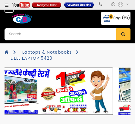
Category
0
Bag (₹0)
Desktops
Laptops
&
Notebooks
Laptops & Notebooks
DELL LAPTOP 5420
Hcl
CPU
Monitor
RAM
Hard
Disk
Mother
Board