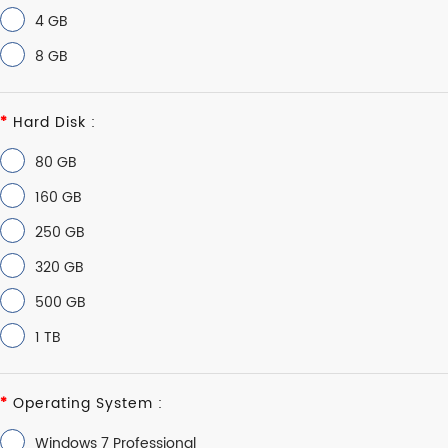
4 GB
8 GB
Hard Disk :
80 GB
160 GB
250 GB
320 GB
500 GB
1 TB
Operating System :
Windows 7 Professional