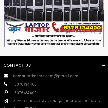
CONTACT US
computerbazars.com@gmail.com
6376134400
6376134400
A-21, Esi Road, Azad Nagar, Bhilwara, Bhilwara,