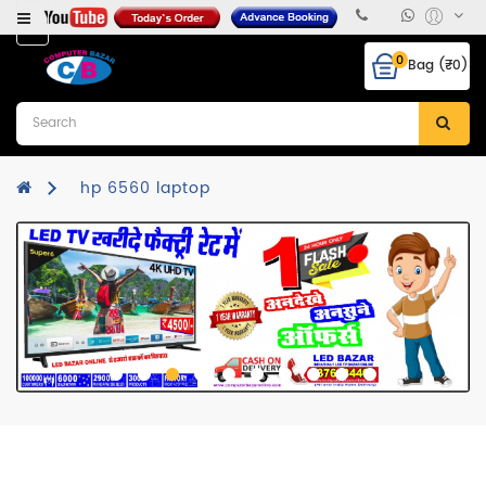
Category
0
Bag (₹0)
Desktops
Laptops
&
Notebooks
hp 6560 laptop
Hcl
CPU
Monitor
RAM
Hard
Disk
Mother
Board