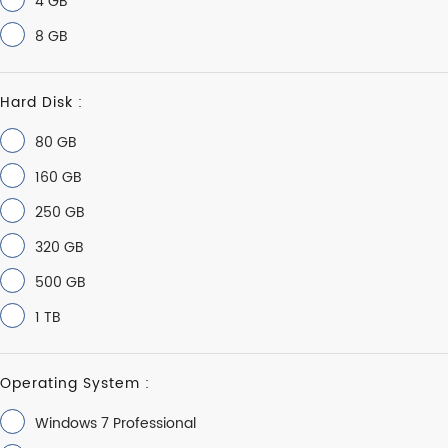
4 GB
8 GB
Hard Disk :
80 GB
160 GB
250 GB
320 GB
500 GB
1 TB
Operating System :
Windows 7 Professional